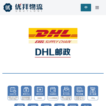
跳
中
至
正
文