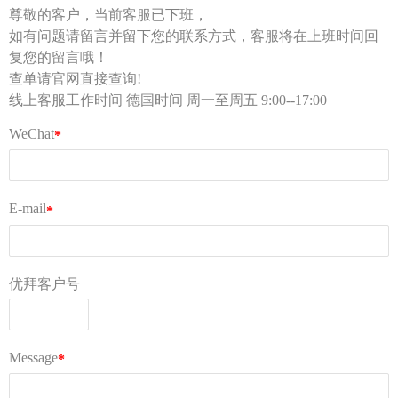
仓库及线上客服工作时间 周一至周五 9:00-18:00
Tel：0213 1206 1981（德国仓库，只受理库内异常件
查询）
Tel：0155 6018 1888（只受理投诉）
客服部邮箱 kf@ubuylogi.com
财务部邮箱 fibu@ubuylogi.com
发票请自行在网站
用户中心-我的账户-账单及出口证
明
下载
© 广州优拜科技有限公司
关于我们