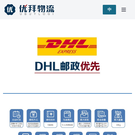
跳
中
至
正
文