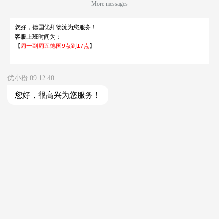
仓库及线上客服工作时间 周一至周五 9:00-18:00
Tel：0213 1206 1981（德国仓库，只受理库内异常件
查询）
Tel：0155 6018 1888（只受理投诉）
客服部邮箱 kf@ubuylogi.com
财务部邮箱 fibu@ubuylogi.com
发票请自行在网站
用户中心-我的账户-账单及出口证
明
下载
© 广州优拜科技有限公司
关于我们